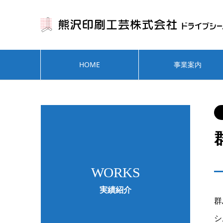
HOME
事業案内
WORKS
実績紹介
群
シ