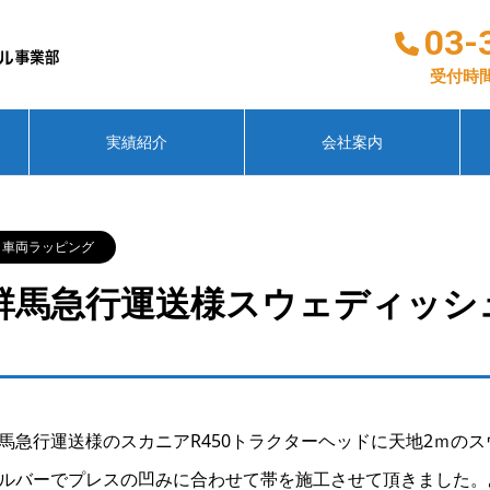
03-
受付時間
実績紹介
会社案内
車両ラッピング
群馬急行運送様スウェディッシ
馬急行運送様のスカニアR450トラクターヘッドに天地2ｍの
ルバーでプレスの凹みに合わせて帯を施工させて頂きました。