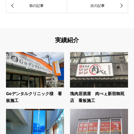
実績紹介
Goデンタルクリニック様 看
塊肉居酒屋 肉べぇ新宿御苑
板施工
店 看板施工