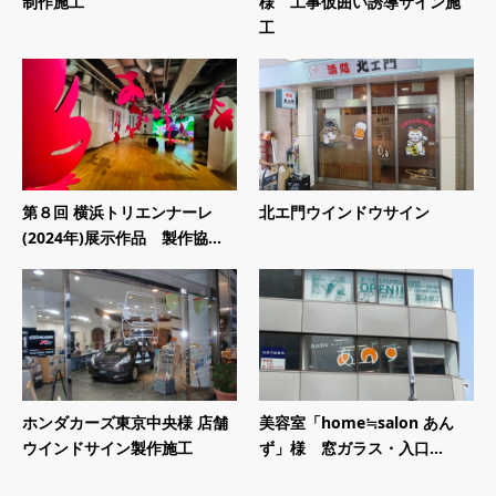
制作施工
様 工事仮囲い誘導サイン施
工
第８回 横浜トリエンナーレ
北エ門ウインドウサイン
(2024年)展示作品 製作協...
ホンダカーズ東京中央様 店舗
美容室「home≒salon あん
ウインドサイン製作施工
ず」様 窓ガラス・入口...