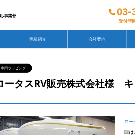
03-
受付時間
実績紹介
会社案内
車両ラッピング
ロータスRV販売株式会社様 
ロー
回は