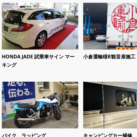
HONDA JADE 試乗車サイン マー
小倉運輸様R観音扉施工
キング
バイク ラッピング
キャンピングカー補修