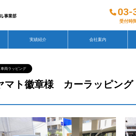
03-
受付時間
実績紹介
会社案内
車両ラッピング
ヤマト徽章様 カーラッピング